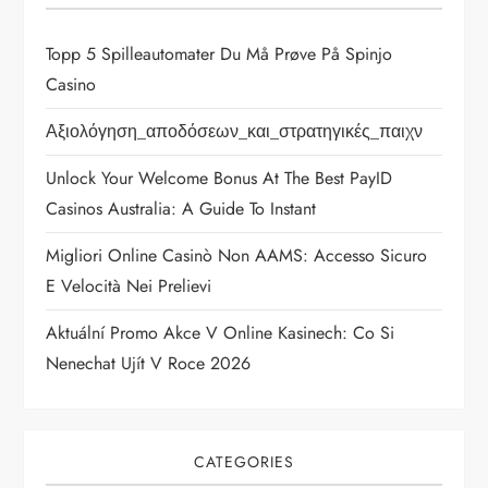
Topp 5 Spilleautomater Du Må Prøve På Spinjo
Casino
Αξιολόγηση_αποδόσεων_και_στρατηγικές_παιχν
Unlock Your Welcome Bonus At The Best PayID
Casinos Australia: A Guide To Instant
Migliori Online Casinò Non AAMS: Accesso Sicuro
E Velocità Nei Prelievi
Aktuální Promo Akce V Online Kasinech: Co Si
Nenechat Ujít V Roce 2026
CATEGORIES