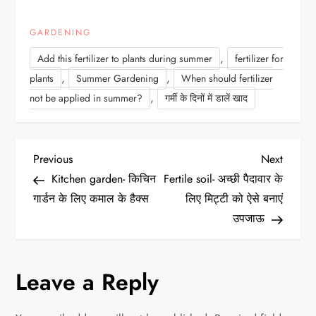
GARDENING
,
Add this fertilizer to plants during summer
fertilizer for
,
,
plants
Summer Gardening
When should fertilizer
,
not be applied in summer?
गर्मी के दिनों में डालें खाद
P
Previous
Next
Previous
Next
Post
Post
Kitchen garden- किचिन
Fertile soil- अच्छी पैदावार के
o
गार्डन के लिए कमाल के हैक्स
लिए मिट्टी को ऐसे बनाएं
उपजाऊ
s
t
Leave a Reply
n