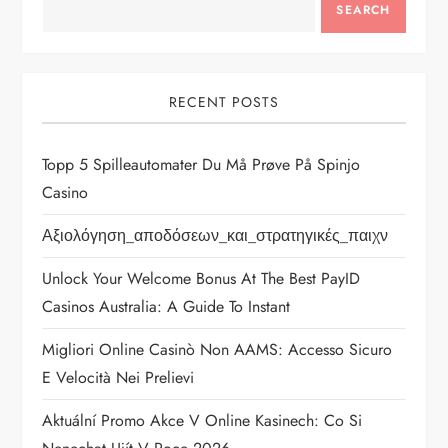
SEARCH
RECENT POSTS
Topp 5 Spilleautomater Du Må Prøve På Spinjo
Casino
Αξιολόγηση_αποδόσεων_και_στρατηγικές_παιχν
Unlock Your Welcome Bonus At The Best PayID
Casinos Australia: A Guide To Instant
Migliori Online Casinò Non AAMS: Accesso Sicuro
E Velocità Nei Prelievi
Aktuální Promo Akce V Online Kasinech: Co Si