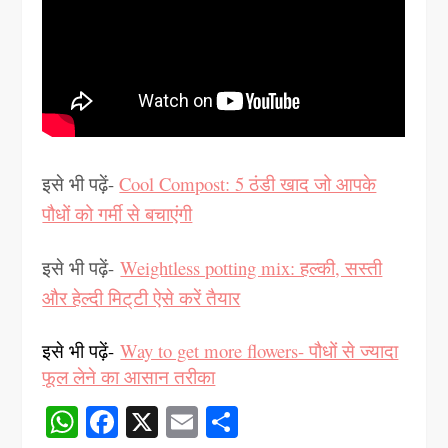
इसे भी पढ़ें-
Cool Compost: 5 ठंडी खाद जो आपके
पौधों को गर्मी से बचाएंगी
इसे भी पढ़ें-
Weightless potting mix: हल्की, सस्ती
और हेल्दी मिट्‌टी ऐसे करें तैयार
इसे भी पढ़ें-
Way to get more flowers- पौधों से ज्यादा
फूल लेने का आसान तरीका
WhatsApp
Facebook
X
Email
Share