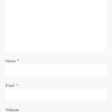
g
a
t
i
o
Name
*
n
Email
*
Website