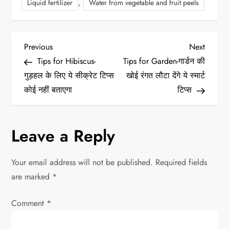
,
Liquid fertilizer
Water from vegetable and fruit peels
P
Previous
Next
Previous
Next
Post
Post
Tips for Hibiscus-
Tips for Garden-गार्डन की
o
गुड़हल के लिए ये सीक्रेट टिप्स
खोई रंगत लौटा देंगे ये स्मार्ट
कोई नहीं बताएगा
टिप्स
s
t
Leave a Reply
n
Your email address will not be published.
Required fields
a
are marked
*
v
Comment
*
i