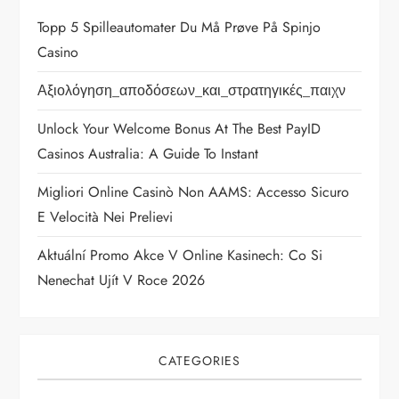
Topp 5 Spilleautomater Du Må Prøve På Spinjo
Casino
Αξιολόγηση_αποδόσεων_και_στρατηγικές_παιχν
Unlock Your Welcome Bonus At The Best PayID
Casinos Australia: A Guide To Instant
Migliori Online Casinò Non AAMS: Accesso Sicuro
E Velocità Nei Prelievi
Aktuální Promo Akce V Online Kasinech: Co Si
Nenechat Ujít V Roce 2026
CATEGORIES