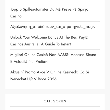
a
Topp 5 Spilleautomater Du Må Prøve På Spinjo
v
Casino
i
Αξιολόγηση_αποδόσεων_και_στρατηγικές_παιχν
Unlock Your Welcome Bonus At The Best PayID
g
Casinos Australia: A Guide To Instant
a
Migliori Online Casinò Non AAMS: Accesso Sicuro
t
E Velocità Nei Prelievi
Aktuální Promo Akce V Online Kasinech: Co Si
i
Nenechat Ujít V Roce 2026
o
n
CATEGORIES