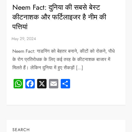
Neem Fact: दुनिया की सबसे बेस्ट
कीटनाशक और फर्टिलाइजर है नीम की
पत्तियां
Neem Fact: गाडनिंग को बेहतर बनाने, कीटों को रोकने, पौधे
के रोग प्रतिरोधक के लिए कई तरह के कीटनाशक बाजार में
मिलते हैं। लेकिन दुनिया में हुए सैकड़ों […]
WhatsApp
Facebook
X
Email
Share
SEARCH