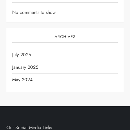
No comments to show.
ARCHIVES
July 2026
January 2025
May 2024
Our Social Media Links