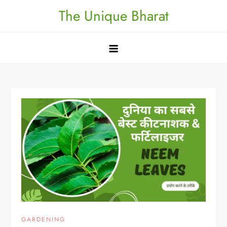
Skip
The Unique Bharat
to
content
GARDENING