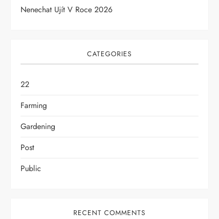
Nenechat Ujít V Roce 2026
CATEGORIES
22
Farming
Gardening
Post
Public
RECENT COMMENTS