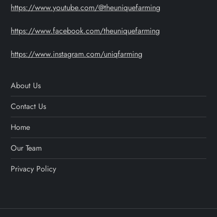
https://www.youtube.com/@theuniquefarming
https://www.facebook.com/theuniquefarming
https://www.instagram.com/uniqfarming
About Us
Contact Us
Home
Our Team
Privacy Policy