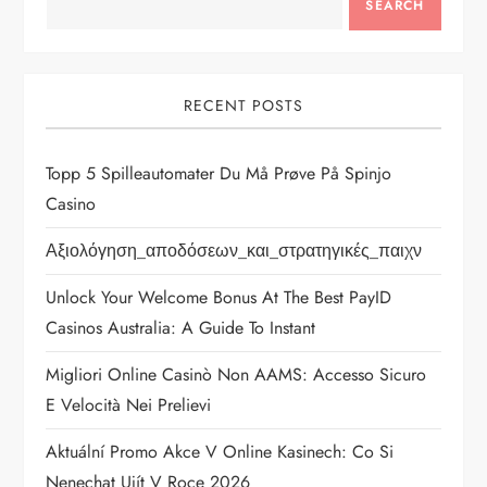
SEARCH
RECENT POSTS
Topp 5 Spilleautomater Du Må Prøve På Spinjo
Casino
Αξιολόγηση_αποδόσεων_και_στρατηγικές_παιχν
Unlock Your Welcome Bonus At The Best PayID
Casinos Australia: A Guide To Instant
Migliori Online Casinò Non AAMS: Accesso Sicuro
E Velocità Nei Prelievi
Aktuální Promo Akce V Online Kasinech: Co Si
Nenechat Ujít V Roce 2026