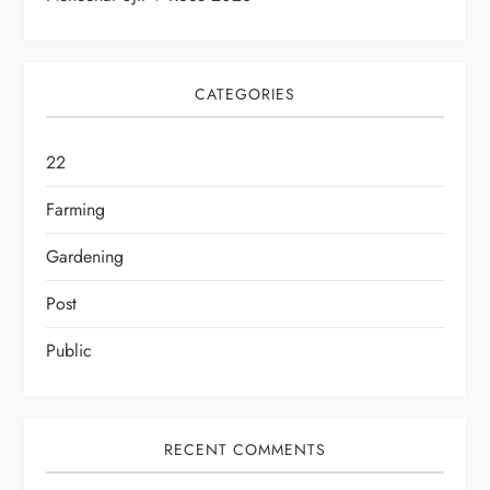
CATEGORIES
22
Farming
Gardening
Post
Public
RECENT COMMENTS