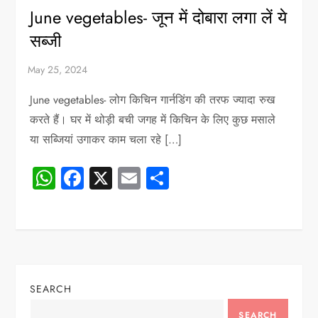
June vegetables- जून में दोबारा लगा लें ये
सब्जी
June vegetables- लोग किचिन गार्नडिंग की तरफ ज्यादा रुख
करते हैं। घर में थोड़ी बची जगह में किचिन के लिए कुछ मसाले
या सब्जियां उगाकर काम चला रहे […]
WhatsApp
Facebook
X
Email
Share
SEARCH
SEARCH