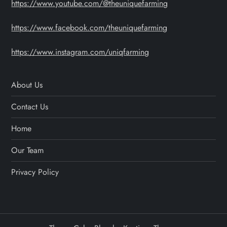
https://www.youtube.com/@theuniquefarming
https://www.facebook.com/theuniquefarming
https://www.instagram.com/uniqfarming
About Us
Contact Us
Home
Our Team
Privacy Policy