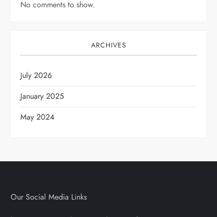
No comments to show.
ARCHIVES
July 2026
January 2025
May 2024
Our Social Media Links