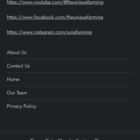
https://www.youtube.com/@theuniquefarming
https://www.facebook.com/theuniquefarming
https://www.instagram.com/uniqfarming
About Us
Contact Us
Home
Our Team
Privacy Policy