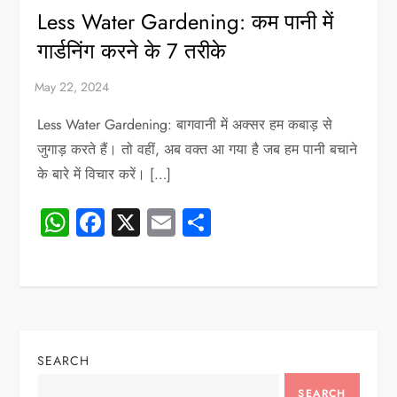
Less Water Gardening: कम पानी में
गार्डनिंग करने के 7 तरीके
Less Water Gardening: बागवानी में अक्सर हम कबाड़ से
जुगाड़ करते हैं। तो वहीं, अब वक्त आ गया है जब हम पानी बचाने
के बारे में विचार करें। […]
WhatsApp
Facebook
X
Email
Share
SEARCH
SEARCH