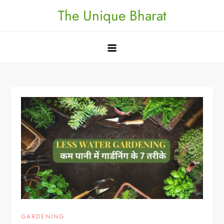
Skip
The Unique Bharat
to
content
GARDENING