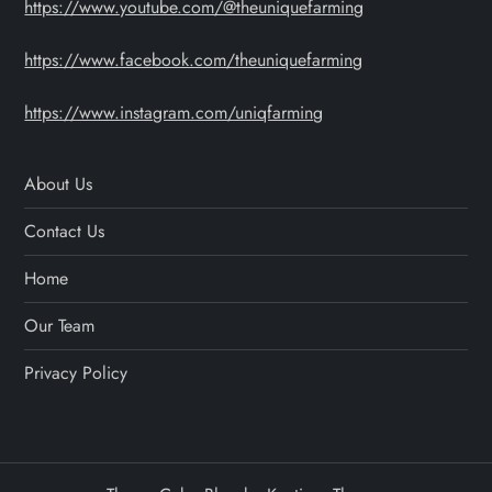
https://www.youtube.com/@theuniquefarming
https://www.facebook.com/theuniquefarming
https://www.instagram.com/uniqfarming
About Us
Contact Us
Home
Our Team
Privacy Policy