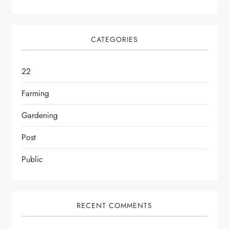
CATEGORIES
22
Farming
Gardening
Post
Public
RECENT COMMENTS