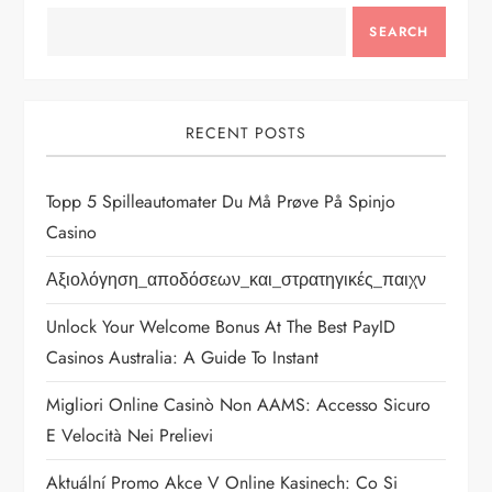
SEARCH
RECENT POSTS
Topp 5 Spilleautomater Du Må Prøve På Spinjo
Casino
Αξιολόγηση_αποδόσεων_και_στρατηγικές_παιχν
Unlock Your Welcome Bonus At The Best PayID
Casinos Australia: A Guide To Instant
Migliori Online Casinò Non AAMS: Accesso Sicuro
E Velocità Nei Prelievi
Aktuální Promo Akce V Online Kasinech: Co Si