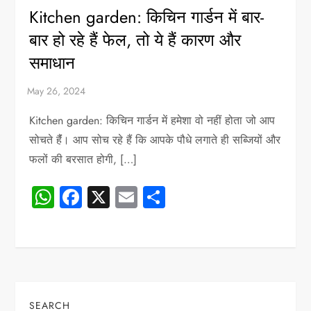
Kitchen garden: किचिन गार्डन में बार-
बार हो रहे हैं फेल, तो ये हैं कारण और
समाधान
Kitchen garden: किचिन गार्डन में हमेशा वो नहीं होता जो आप
सोचते हैंं। आप सोच रहे हैं कि आपके पौधे लगाते ही सब्जियों और
फलों की बरसात होगी, […]
WhatsApp
Facebook
X
Email
Share
SEARCH