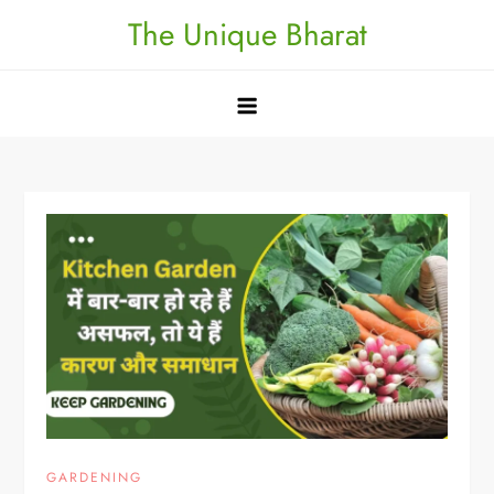
Skip
The Unique Bharat
to
content
GARDENING