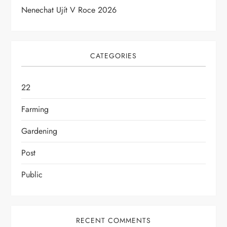
Nenechat Ujít V Roce 2026
CATEGORIES
22
Farming
Gardening
Post
Public
RECENT COMMENTS