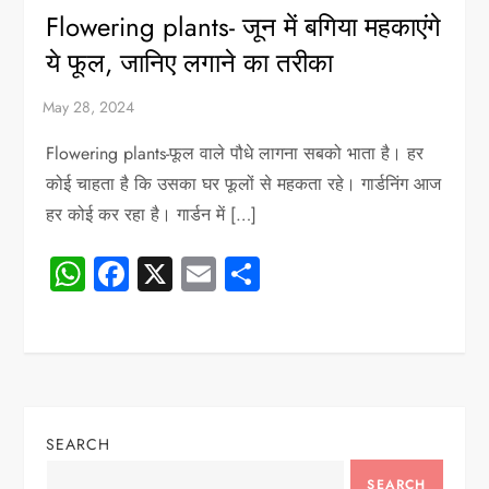
Flowering plants- जून में बगिया महकाएंगे
ये फूल, जानिए लगाने का तरीका
Flowering plants-फूल वाले पौधे लागना सबको भाता है। हर
कोई चाहता है कि उसका घर फूलों से महकता रहे। गार्डनिंग आज
हर कोई कर रहा है। गार्डन में […]
WhatsApp
Facebook
X
Email
Share
SEARCH
SEARCH