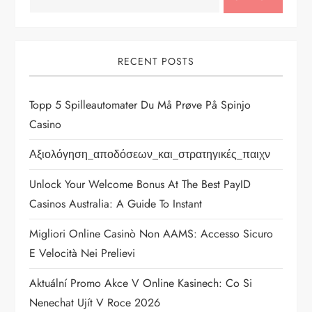
RECENT POSTS
Topp 5 Spilleautomater Du Må Prøve På Spinjo
Casino
Αξιολόγηση_αποδόσεων_και_στρατηγικές_παιχν
Unlock Your Welcome Bonus At The Best PayID
Casinos Australia: A Guide To Instant
Migliori Online Casinò Non AAMS: Accesso Sicuro
E Velocità Nei Prelievi
Aktuální Promo Akce V Online Kasinech: Co Si
Nenechat Ujít V Roce 2026