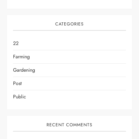
CATEGORIES
22
Farming
Gardening
Post
Public
RECENT COMMENTS