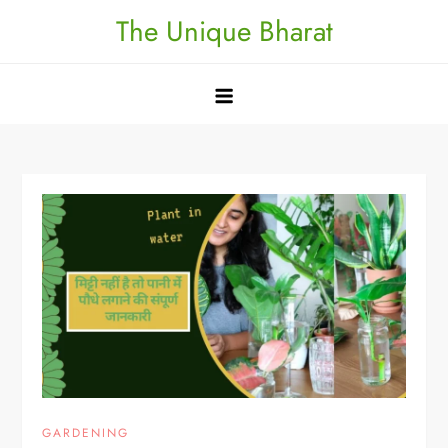
Skip
The Unique Bharat
to
content
GARDENING