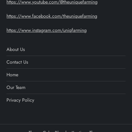
https://www.youtube.com/@theuniquefarming
https://www.facebook.com/theuniquefarming
https://www.instagram.com/uniqfarming
About Us
Contact Us
Home
Our Team
Privacy Policy