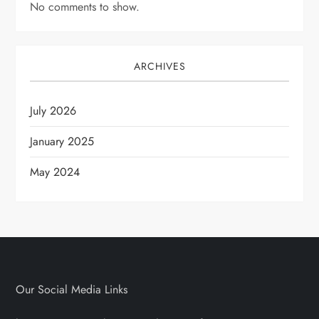
No comments to show.
ARCHIVES
July 2026
January 2025
May 2024
Our Social Media Links