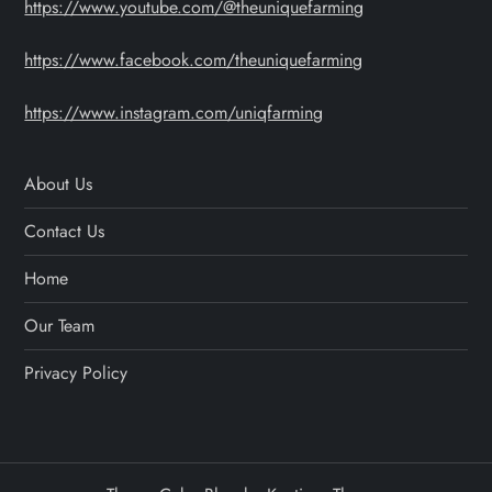
https://www.youtube.com/@theuniquefarming
https://www.facebook.com/theuniquefarming
https://www.instagram.com/uniqfarming
About Us
Contact Us
Home
Our Team
Privacy Policy