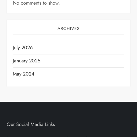
No comments to show.
ARCHIVES
July 2026
January 2025
May 2024
Our Social Media Links