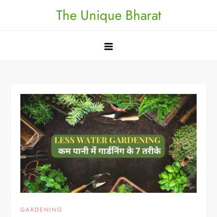
Skip
The Unique Bharat
to
content
GARDENING