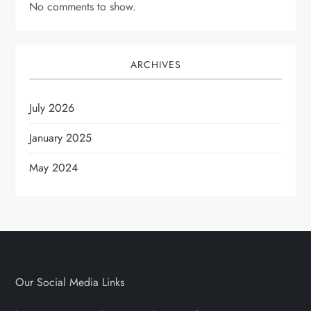
No comments to show.
ARCHIVES
July 2026
January 2025
May 2024
Our Social Media Links