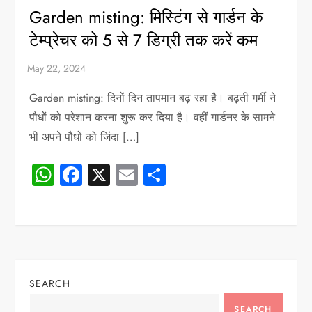
Garden misting: मिस्टिंग से गार्डन के
टेम्प्रेचर को 5 से 7 डिग्री तक करें कम
Garden misting: दिनों दिन तापमान बढ़ रहा है। बढ़ती गर्मी ने
पौधों को परेशान करना शुरू कर दिया है। वहीं गार्डनर के सामने
भी अपने पौधों को जिंदा […]
WhatsApp
Facebook
X
Email
Share
SEARCH
SEARCH