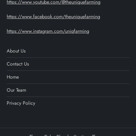
https://www.youtube.com/@theuniquefarming
https://www.facebook.com/theuniquefarming
https://www.instagram.com/uniqfarming
About Us
Contact Us
Home
Our Team
Privacy Policy