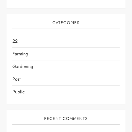
CATEGORIES
22
Farming
Gardening
Post
Public
RECENT COMMENTS