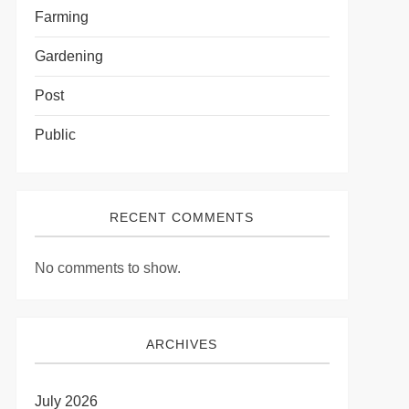
Farming
Gardening
Post
Public
RECENT COMMENTS
No comments to show.
ARCHIVES
July 2026