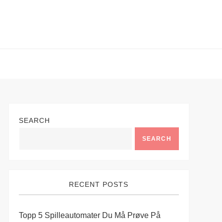
SEARCH
SEARCH
RECENT POSTS
Topp 5 Spilleautomater Du Må Prøve På