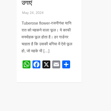
उगाएं
Tuberose flower-रजनीगंधा यानि
रात को महकने वाला फूल। ये काफी
मनमोहक फूल होता है। हर गार्डनर
चाहता है कि उसकी बगिया में ऐसे फूल
हो, जो महके भी […]
WhatsApp
Facebook
X
Email
Share