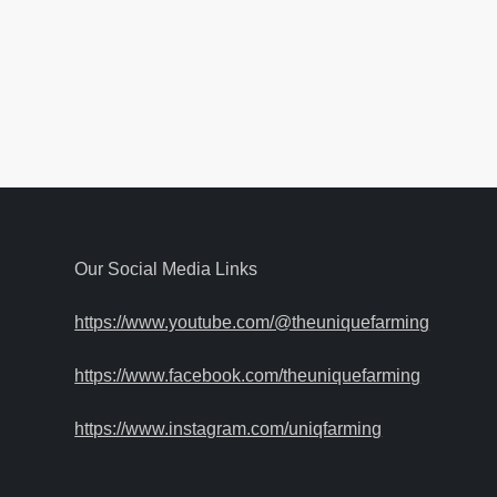
Our Social Media Links
https://www.youtube.com/@theuniquefarming
https://www.facebook.com/theuniquefarming
https://www.instagram.com/uniqfarming