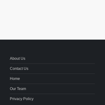
About Us
Contact Us
Home
Our Team
Privacy Policy