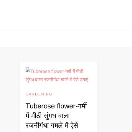
Skip
to
content
GARDENING
Tuberose flower-गर्मी
में मीठी सुंगध वाला
रजनीगंधा गमले में ऐसे