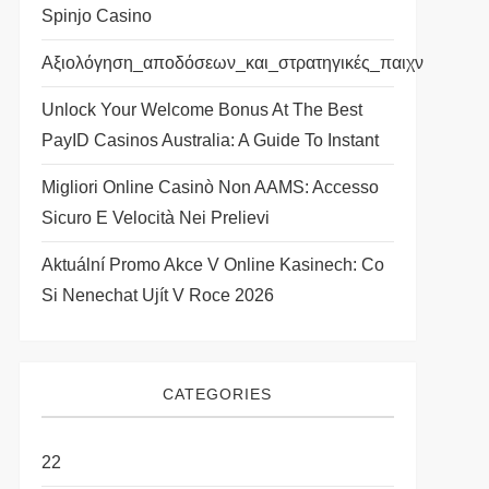
Spinjo Casino
Αξιολόγηση_αποδόσεων_και_στρατηγικές_παιχν
Unlock Your Welcome Bonus At The Best
PayID Casinos Australia: A Guide To Instant
Migliori Online Casinò Non AAMS: Accesso
Sicuro E Velocità Nei Prelievi
Aktuální Promo Akce V Online Kasinech: Co
Si Nenechat Ujít V Roce 2026
CATEGORIES
22