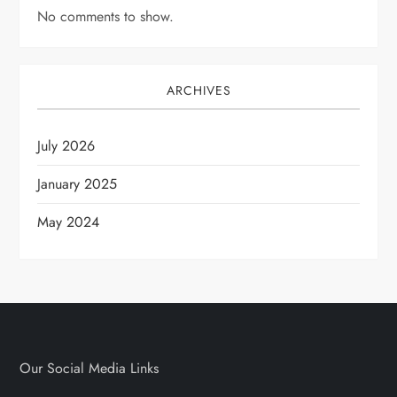
No comments to show.
ARCHIVES
July 2026
January 2025
May 2024
Our Social Media Links