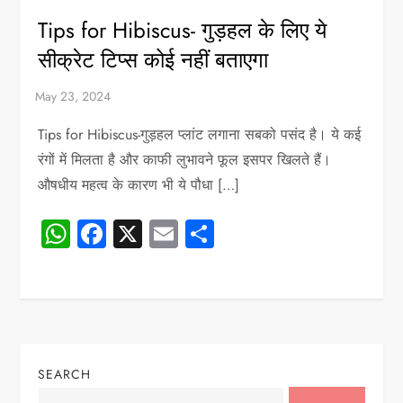
Tips for Hibiscus- गुड़हल के लिए ये
सीक्रेट टिप्स कोई नहीं बताएगा
Tips for Hibiscus-गुड़हल प्लांट लगाना सबको पसंद है। ये कई
रंगों में मिलता है और काफी लुभावने फूल इसपर खिलते हैं।
औषधीय महत्व के कारण भी ये पौधा […]
WhatsApp
Facebook
X
Email
Share
SEARCH