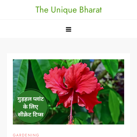
Skip
The Unique Bharat
to
content
GARDENING