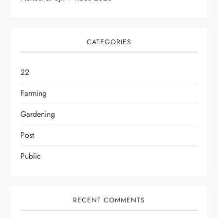
CATEGORIES
22
Farming
Gardening
Post
Public
RECENT COMMENTS