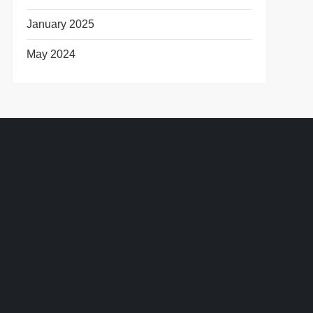
January 2025
May 2024