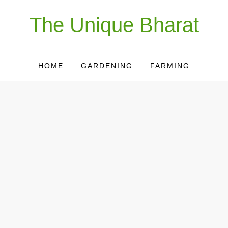
The Unique Bharat
HOME
GARDENING
FARMING