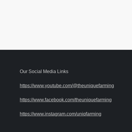
Our Social Media Links
https://www.youtube.com/@theuniquefarming
https://www.facebook.com/theuniquefarming
https://www.instagram.com/uniqfarming