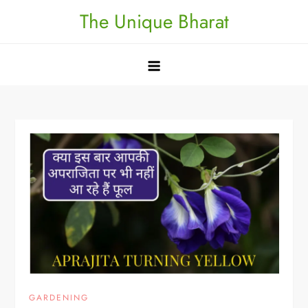
Skip
The Unique Bharat
to
content
GARDENING