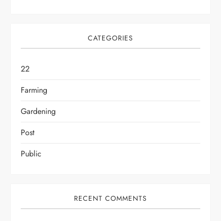
CATEGORIES
22
Farming
Gardening
Post
Public
RECENT COMMENTS