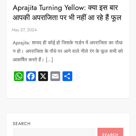
Aprajita Turning Yellow: क्या इस बार
आपकी अपराजिता पर भी नहीं आ रहे हैं फूल
Aprajita: शायद ही कोई हो जिसके गार्डन में अपराजिता का पौधा
न हो। अपराजिता के पौधे पर आने वाले नीले रंग के फूल सभी को
आकर्षित करते हैं। […]
WhatsApp
Facebook
X
Email
Share
SEARCH
SEARCH