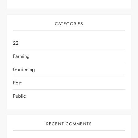
CATEGORIES
22
Farming
Gardening
Post
Public
RECENT COMMENTS