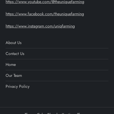
https://www.youtube.com/@theuniquefarming
https://www.facebook.com/theuniquefarming
https://www.instagram.com/uniqfarming
About Us
Contact Us
Home
Our Team
Privacy Policy