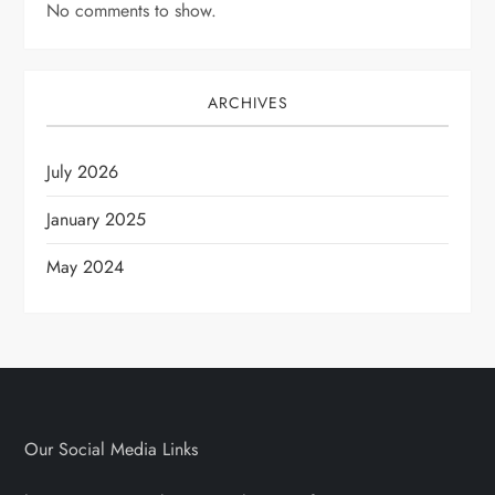
No comments to show.
ARCHIVES
July 2026
January 2025
May 2024
Our Social Media Links