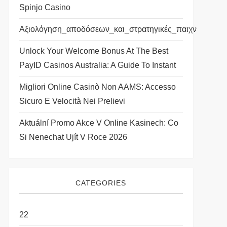
Spinjo Casino
Αξιολόγηση_αποδόσεων_και_στρατηγικές_παιχν
Unlock Your Welcome Bonus At The Best
PayID Casinos Australia: A Guide To Instant
Migliori Online Casinò Non AAMS: Accesso
Sicuro E Velocità Nei Prelievi
Aktuální Promo Akce V Online Kasinech: Co
Si Nenechat Ujít V Roce 2026
CATEGORIES
22