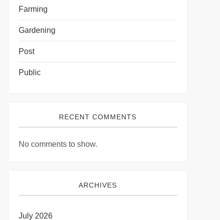
Farming
Gardening
Post
Public
RECENT COMMENTS
No comments to show.
ARCHIVES
July 2026