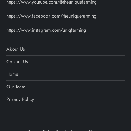
https://www.youtube.com/@theuniquefarming
https://www.facebook.com/theuniquefarming
https://www.instagram.com/uniqfarming
About Us
Contact Us
Home
Our Team
Privacy Policy