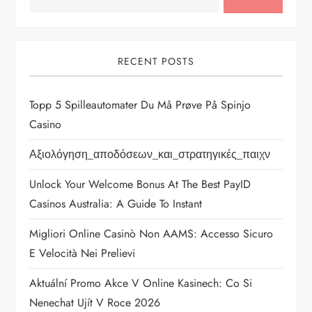
RECENT POSTS
Topp 5 Spilleautomater Du Må Prøve På Spinjo
Casino
Αξιολόγηση_αποδόσεων_και_στρατηγικές_παιχν
Unlock Your Welcome Bonus At The Best PayID
Casinos Australia: A Guide To Instant
Migliori Online Casinò Non AAMS: Accesso Sicuro
E Velocità Nei Prelievi
Aktuální Promo Akce V Online Kasinech: Co Si
Nenechat Ujít V Roce 2026