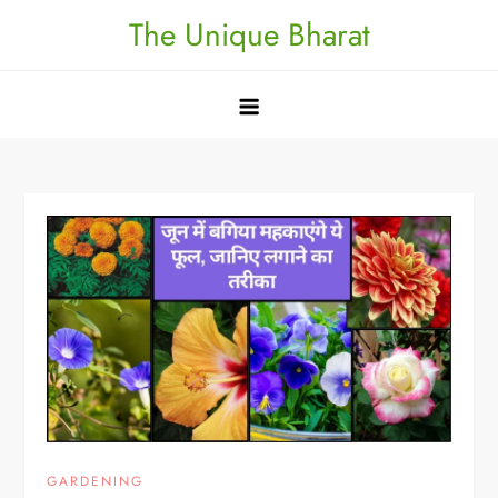
Skip
The Unique Bharat
to
content
GARDENING