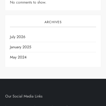
No comments to show.
ARCHIVES
July 2026
January 2025
May 2024
Our Social Media Links