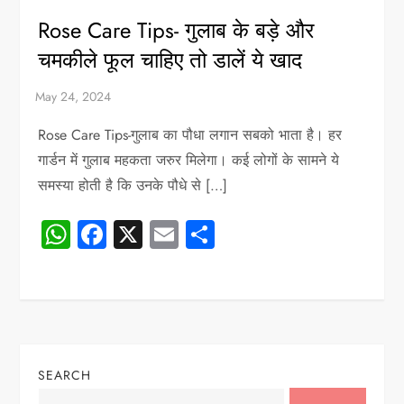
Rose Care Tips- गुलाब के बड़े और
चमकीले फूल चाहिए तो डालें ये खाद
Rose Care Tips-गुलाब का पौधा लगान सबको भाता है। हर
गार्डन में गुलाब महकता जरुर मिलेगा। कई लोगों के सामने ये
समस्या होती है कि उनके पौधे से […]
WhatsApp
Facebook
X
Email
Share
SEARCH