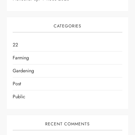
CATEGORIES
22
Farming
Gardening
Post
Public
RECENT COMMENTS