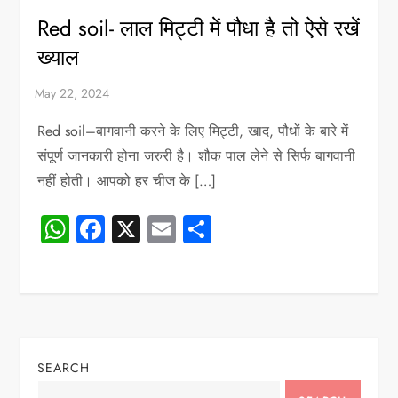
Red soil- लाल मिट्टी में पौधा है तो ऐसे रखें
ख्याल
Red soil–बागवानी करने के लिए मिट्टी, खाद, पौधों के बारे में
संपूर्ण जानकारी होना जरुरी है। शौक पाल लेने से सिर्फ बागवानी
नहीं होती। आपको हर चीज के […]
WhatsApp
Facebook
X
Email
Share
SEARCH