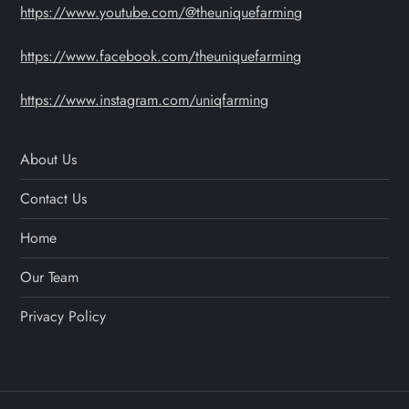
https://www.youtube.com/@theuniquefarming
https://www.facebook.com/theuniquefarming
https://www.instagram.com/uniqfarming
About Us
Contact Us
Home
Our Team
Privacy Policy