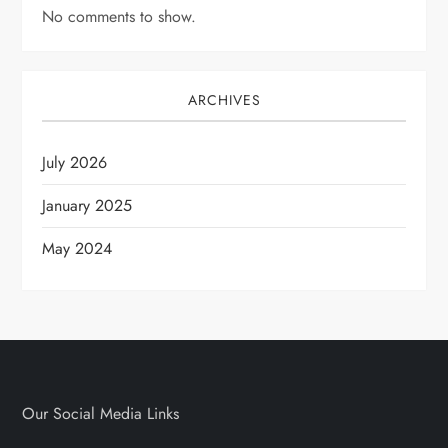
No comments to show.
ARCHIVES
July 2026
January 2025
May 2024
Our Social Media Links