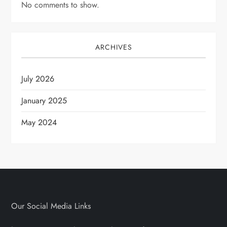
No comments to show.
ARCHIVES
July 2026
January 2025
May 2024
Our Social Media Links