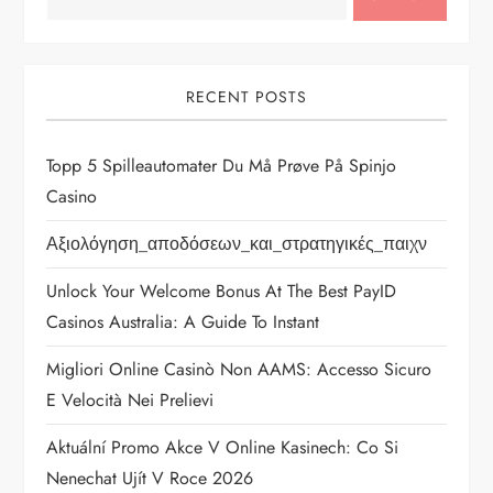
RECENT POSTS
Topp 5 Spilleautomater Du Må Prøve På Spinjo
Casino
Αξιολόγηση_αποδόσεων_και_στρατηγικές_παιχν
Unlock Your Welcome Bonus At The Best PayID
Casinos Australia: A Guide To Instant
Migliori Online Casinò Non AAMS: Accesso Sicuro
E Velocità Nei Prelievi
Aktuální Promo Akce V Online Kasinech: Co Si
Nenechat Ujít V Roce 2026