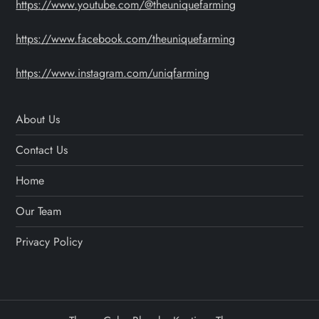
https://www.youtube.com/@theuniquefarming
https://www.facebook.com/theuniquefarming
https://www.instagram.com/uniqfarming
About Us
Contact Us
Home
Our Team
Privacy Policy