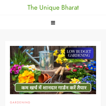
Skip
The Unique Bharat
to
content
GARDENING