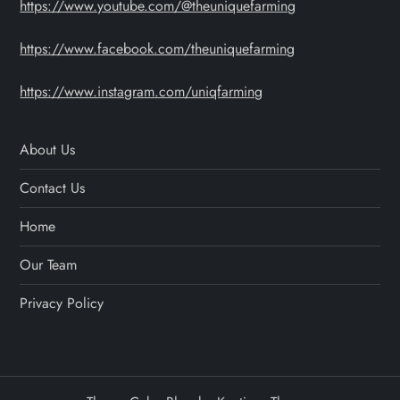
https://www.youtube.com/@theuniquefarming
https://www.facebook.com/theuniquefarming
https://www.instagram.com/uniqfarming
About Us
Contact Us
Home
Our Team
Privacy Policy