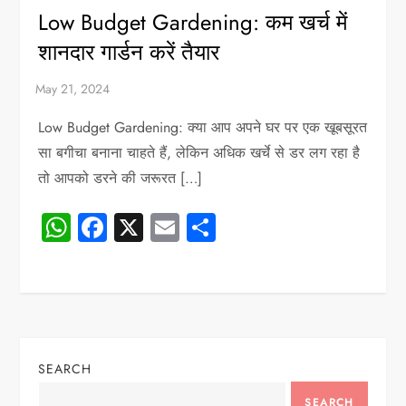
Low Budget Gardening: कम खर्च में
शानदार गार्डन करें तैयार
Low Budget Gardening: क्या आप अपने घर पर एक खूबसूरत
सा बगीचा बनाना चाहते हैं, लेकिन अधिक खर्चे से डर लग रहा है
तो आपको डरने की जरूरत […]
WhatsApp
Facebook
X
Email
Share
SEARCH
SEARCH