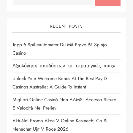
RECENT POSTS
Topp 5 Spilleautomater Du Må Prøve På Spinjo
Casino
Αξιολόγηση_αποδόσεων_και_στρατηγικές_παιχν
Unlock Your Welcome Bonus At The Best PayID
Casinos Australia: A Guide To Instant
Migliori Online Casinò Non AAMS: Accesso Sicuro
E Velocità Nei Prelievi
Aktuální Promo Akce V Online Kasinech: Co Si
Nenechat Ujít V Roce 2026