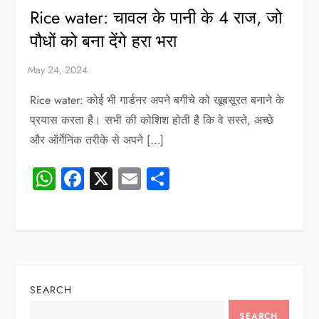
Rice water: चावल के पानी के 4 राज, जो
पौधों को बना देंगे हरा भरा
Rice water: कोई भी गार्डनर अपने बगीचे को खूबसूरत बनाने के
प्रयास करता है। सभी की कोशिश होती है कि वे सस्ते, अच्छे
और ऑर्गेनिक तरीके से अपने […]
WhatsApp
Facebook
X
Email
Share
SEARCH
SEARCH