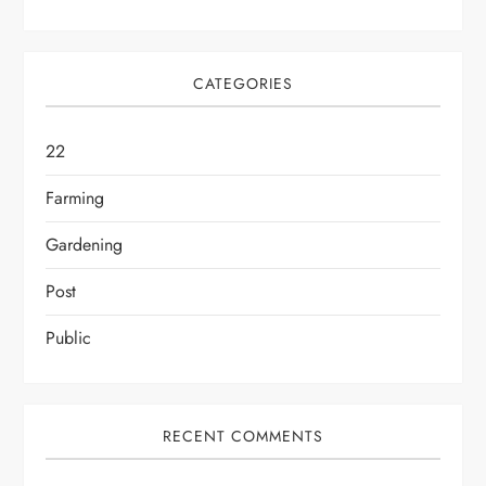
CATEGORIES
22
Farming
Gardening
Post
Public
RECENT COMMENTS