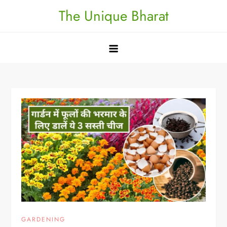
Skip
The Unique Bharat
to
content
GARDENING