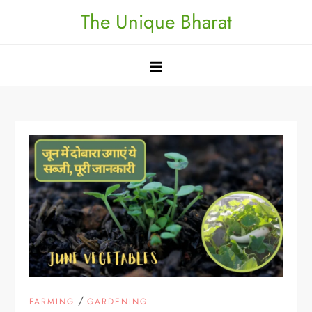
Skip
The Unique Bharat
to
content
/
FARMING
GARDENING