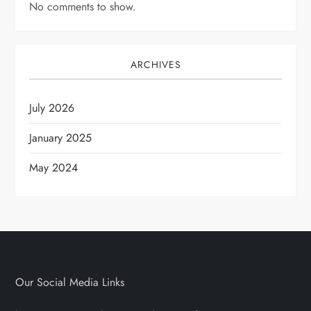
No comments to show.
ARCHIVES
July 2026
January 2025
May 2024
Our Social Media Links