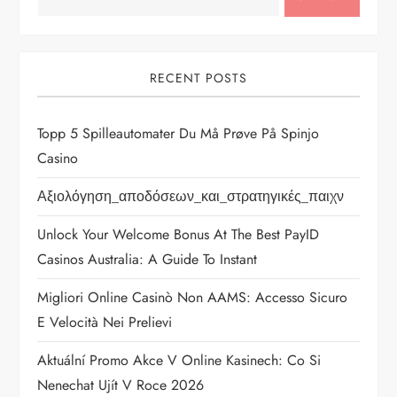
RECENT POSTS
Topp 5 Spilleautomater Du Må Prøve På Spinjo
Casino
Αξιολόγηση_αποδόσεων_και_στρατηγικές_παιχν
Unlock Your Welcome Bonus At The Best PayID
Casinos Australia: A Guide To Instant
Migliori Online Casinò Non AAMS: Accesso Sicuro
E Velocità Nei Prelievi
Aktuální Promo Akce V Online Kasinech: Co Si
Nenechat Ujít V Roce 2026