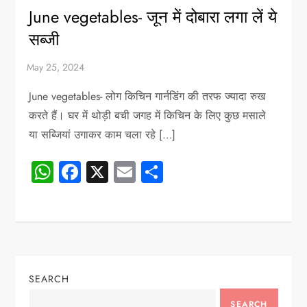
June vegetables- जून में दोबारा लगा लें ये
सब्जी
June vegetables- लोग किचिन गार्नडिंग की तरफ ज्यादा रुख
करते हैं। घर में थोड़ी बची जगह में किचिन के लिए कुछ मसाले
या सब्जियां उगाकर काम चला रहे […]
WhatsApp
Facebook
X
Email
Share
SEARCH
SEARCH