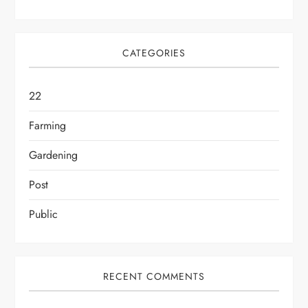
CATEGORIES
22
Farming
Gardening
Post
Public
RECENT COMMENTS