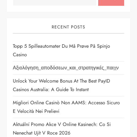
RECENT POSTS
Topp 5 Spilleautomater Du Må Prøve På Spinjo
Casino
Αξιολόγηση_αποδόσεων_και_στρατηγικές_παιχν
Unlock Your Welcome Bonus At The Best PayID
Casinos Australia: A Guide To Instant
Migliori Online Casinò Non AAMS: Accesso Sicuro
E Velocità Nei Prelievi
Aktuální Promo Akce V Online Kasinech: Co Si
Nenechat Ujít V Roce 2026