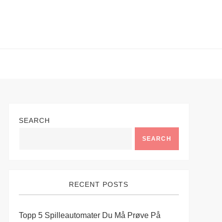
SEARCH
SEARCH
RECENT POSTS
Topp 5 Spilleautomater Du Må Prøve På