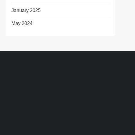
January 2025
May 2024