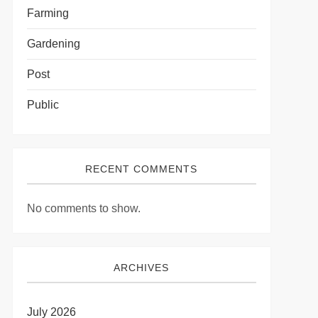
Farming
Gardening
Post
Public
RECENT COMMENTS
No comments to show.
ARCHIVES
July 2026